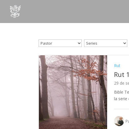
Rut
Rut 
29 de s
Bible Te
la serie
Pa