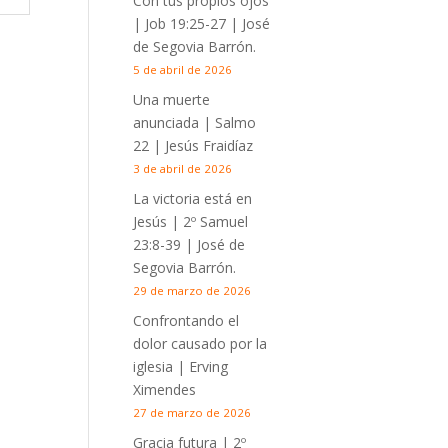
Con tus propios ojos
|
Job 19:25-27
| José
de Segovia Barrón.
5 de abril de 2026
Una muerte
anunciada | Salmo
22
| Jesús Fraidíaz
3 de abril de 2026
La victoria está en
Jesús |
2º Samuel
23:8-39
| José de
Segovia Barrón.
29 de marzo de 2026
Confrontando el
dolor causado por la
iglesia | Erving
Ximendes
27 de marzo de 2026
Gracia futura |
2º