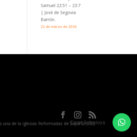
Samuel 22:51 – 23:7
| José de Segovia
Barrón.
22 de marzo de 2026
Contáctanos
 es una de la Iglesias Reformadas de España (IRE)