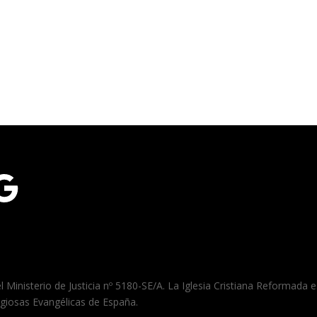
gle
el Ministerio de Justicia nº 5180-SE/A. La Iglesia Cristiana Reformada
igiosas Evangélicas de España.