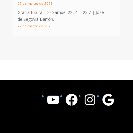
27 de marzo de 2026
Gracia futura |
2º Samuel 22:51 – 23:7
| José
de Segovia Barrón.
22 de marzo de 2026
YouTube
Facebook
Instagram
Google