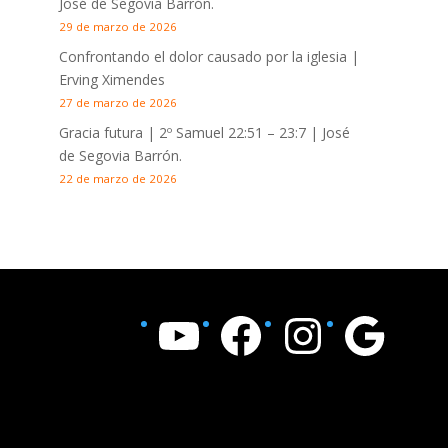
José de Segovia Barrón.
29 de marzo de 2026
Confrontando el dolor causado por la iglesia |
Erving Ximendes
27 de marzo de 2026
Gracia futura |
2º Samuel 22:51 – 23:7
| José
de Segovia Barrón.
22 de marzo de 2026
YouTube
Facebook
Instagram
Google