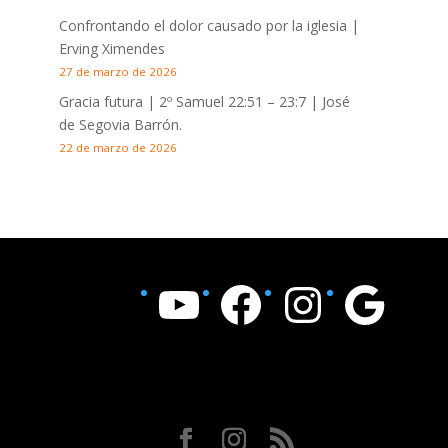
Confrontando el dolor causado por la iglesia |
Erving Ximendes
27 de marzo de 2026
Gracia futura |
2º Samuel 22:51 – 23:7
| José
de Segovia Barrón.
22 de marzo de 2026
YouTube
Facebook
Instagram
Google