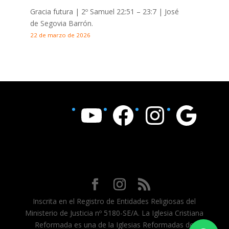
Gracia futura |
2º Samuel 22:51 – 23:7
| José
de Segovia Barrón.
22 de marzo de 2026
YouTube
Facebook
Instagram
Google
Inscrita en el Registro de Entidades Religiosas del
Ministerio de Justicia nº 5180-SE/A. La Iglesia Cristiana
Reformada es una de la Iglesias Reformadas de