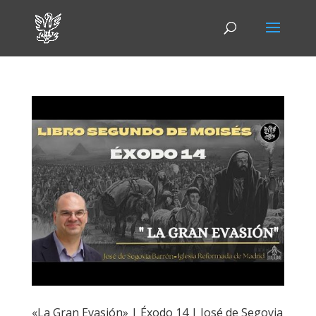
«La Gran Evasión» | Éxodo 14 | José de Segovia