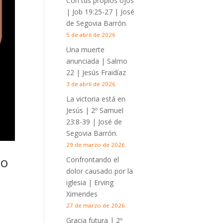
Con tus propios ojos
|
Job 19:25-27
| José
de Segovia Barrón.
5 de abril de 2026
Una muerte
anunciada | Salmo
22
| Jesús Fraidíaz
3 de abril de 2026
La victoria está en
Jesús |
2º Samuel
23:8-39
| José de
Segovia Barrón.
29 de marzo de 2026
no
Confrontando el
dolor causado por la
iglesia | Erving
Ximendes
27 de marzo de 2026
Gracia futura |
2º