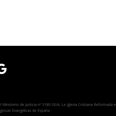
gle
el Ministerio de Justicia nº 5180-SE/A. La Iglesia Cristiana Reformada
igiosas Evangélicas de España.