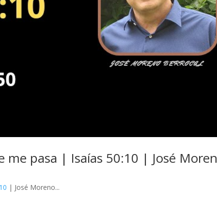
e me pasa | Isaías 50:10 | José More
:10
| José Moreno...