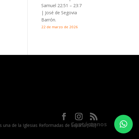
Samuel 22:51 – 23:7
| José de Segovia
Barrón.
22 de marzo de 2026
Contáctanos
 es una de la Iglesias Reformadas de España (IRE)