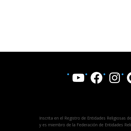
YouTube
Facebook
Instagram
Goo
Inscrita en el Registro de Entidades Religiosas d
y es miembro de la Federación de Entidades Rel