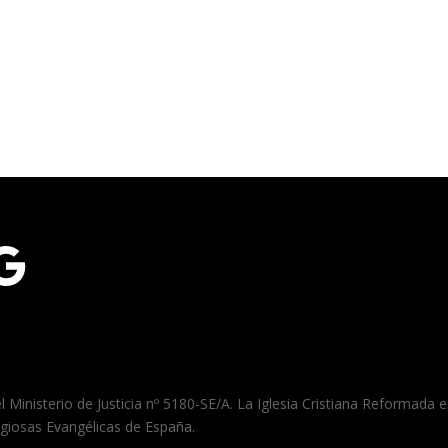
gle
el Ministerio de Justicia nº 5180-SE/A. La Iglesia Cristiana Reformada
igiosas Evangélicas de España.