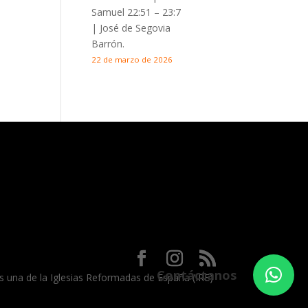
Samuel 22:51 – 23:7
| José de Segovia
Barrón.
22 de marzo de 2026
Contáctanos
 es una de la Iglesias Reformadas de España (IRE)