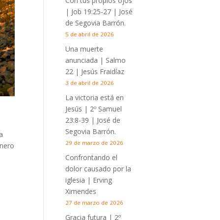
Con tus propios ojos
|
Job 19:25-27
| José
de Segovia Barrón.
5 de abril de 2026
Una muerte
anunciada | Salmo
22
| Jesús Fraidíaz
3 de abril de 2026
La victoria está en
Jesús |
2º Samuel
23:8-39
| José de
Segovia Barrón.
a
29 de marzo de 2026
enero
Confrontando el
dolor causado por la
iglesia | Erving
Ximendes
27 de marzo de 2026
Gracia futura |
2º