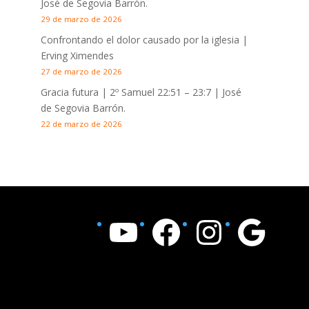
José de Segovia Barrón.
29 de marzo de 2026
Confrontando el dolor causado por la iglesia |
Erving Ximendes
27 de marzo de 2026
Gracia futura |
2º Samuel 22:51 – 23:7
| José
de Segovia Barrón.
22 de marzo de 2026
YouTube
Facebook
Instagram
Google