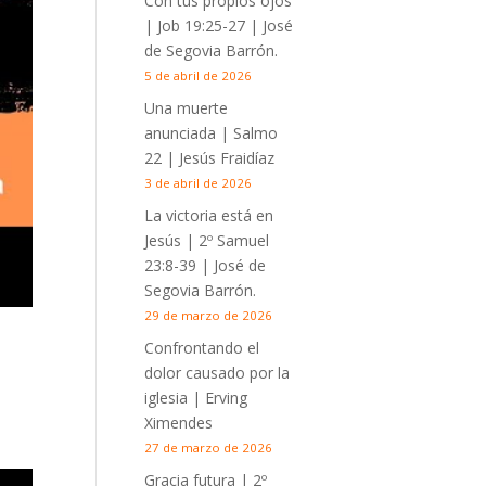
Con tus propios ojos
|
Job 19:25-27
| José
de Segovia Barrón.
5 de abril de 2026
Una muerte
anunciada | Salmo
22
| Jesús Fraidíaz
3 de abril de 2026
La victoria está en
Jesús |
2º Samuel
23:8-39
| José de
Segovia Barrón.
29 de marzo de 2026
Confrontando el
dolor causado por la
iglesia | Erving
Ximendes
27 de marzo de 2026
Gracia futura |
2º