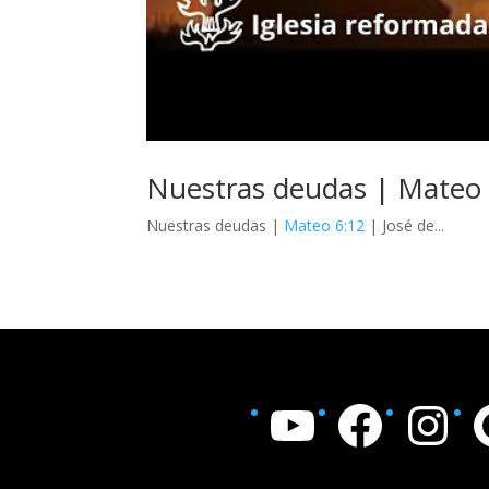
Nuestras deudas | Mateo 6
Nuestras deudas |
Mateo 6:12
| José de...
YouTube
Facebook
Instagram
Goo