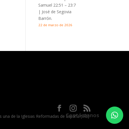
Samuel 22:51 – 23:7
| José de Segovia
Barrón.
22 de marzo de 2026
Contáctanos
 es una de la Iglesias Reformadas de España (IRE)