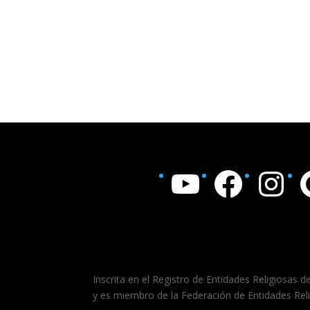
YouTube
Facebook
Instagram
Goo
Inscrita en el Registro de Entidades Religiosas d
y es miembro de la Federación de Entidades Rel