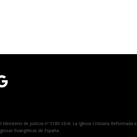
gle
el Ministerio de Justicia nº 5180-SE/A. La Iglesia Cristiana Reformada
igiosas Evangélicas de España.