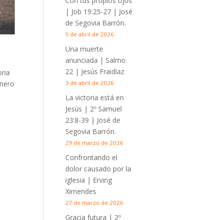
Con tus propios ojos
|
Job 19:25-27
| José
de Segovia Barrón.
5 de abril de 2026
Una muerte
anunciada | Salmo
22
| Jesús Fraidíaz
oria
enero
3 de abril de 2026
La victoria está en
Jesús |
2º Samuel
23:8-39
| José de
Segovia Barrón.
29 de marzo de 2026
Confrontando el
dolor causado por la
iglesia | Erving
Ximendes
27 de marzo de 2026
Gracia futura |
2º