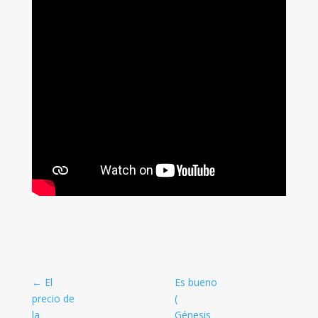
←
El
Es bueno
precio de
(
la
Génesis