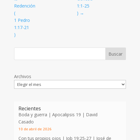
Redención
1:1-25
(
)
→
1 Pedro
1:17-21
)
Archivos
Recientes
Boda y guerra | Apocalipsis 19
| David
Casado
10 de abril de 2026
Con tus propios ojos |
Job 19:25-27
| José de