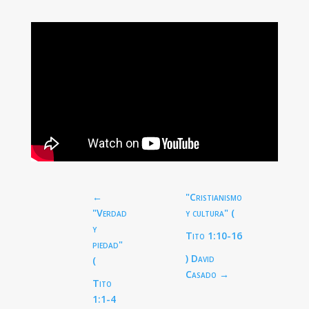
←
"Cristianismo
"Verdad
y cultura" (
y
Tito 1:10-16
piedad"
) David
(
Casado
→
Tito
1:1-4