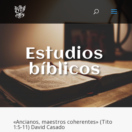
Estudios
bíblicos
«Ancianos, maestros coherentes» (Tito
1:5-11) David Casado