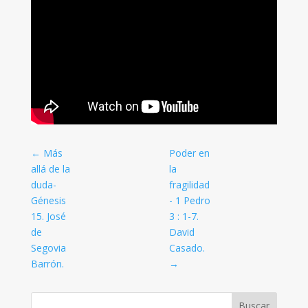
←
Más
Poder en
allá de la
la
duda-
fragilidad
Génesis
- 1 Pedro
15
. José
3 : 1-7
.
de
David
Segovia
Casado.
Barrón.
→