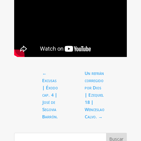
←
Un refrán
Excusas
corregido
| Éxodo
por Dios
cap. 4 |
| Ezequiel
José de
18
|
Segovia
Wenceslao
Barrón.
Calvo.
→