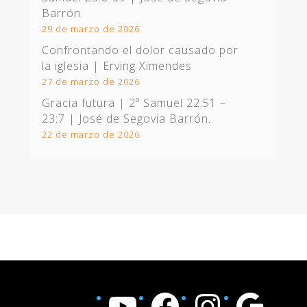
Barrón.
29 de marzo de 2026
Confrontando el dolor causado por
la iglesia | Erving Ximendes
27 de marzo de 2026
Gracia futura |
2º Samuel 22:51 –
23:7
| José de Segovia Barrón.
22 de marzo de 2026
YouTube
Facebook
Instagram
Google