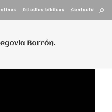
letines
Estudios bíblicos
Contacto
 Segovia Barrón.