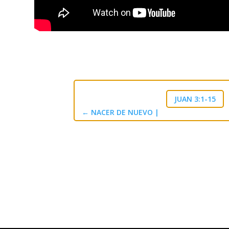
JUAN 3:1-15
←
NACER DE NUEVO |