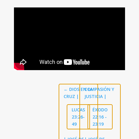
←
DIOS EN LA
COMPASIÓN Y
CRUZ |
JUSTICIA |
LUCAS
ÉXODO
23:26-
22:16 -
49
23:19