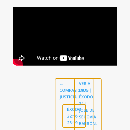
←
VER A
COMPASIÓN Y
DIOS |
JUSTICIA |
ÉXODO
24
|
ÉXODO
JOSÉ DE
22:16 -
SEGOVIA
23:19
BARRÓN.