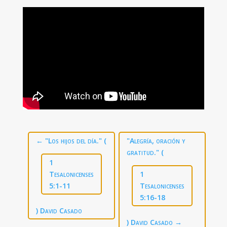
←
"Los hijos del día." (
"Alegría, oración y
gratitud." (
1
Tesalonicenses
1
5:1-11
Tesalonicenses
5:16-18
) David Casado
) David Casado
→