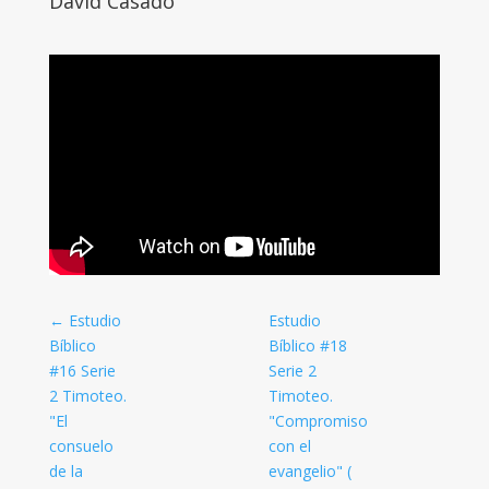
David Casado
←
Estudio
Estudio
Bíblico
Bíblico #18
#16 Serie
Serie 2
2 Timoteo.
Timoteo.
"El
"Compromiso
consuelo
con el
de la
evangelio" (