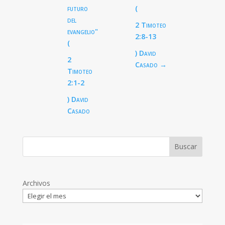
futuro
(
del
2 Timoteo
evangelio"
2:8-13
(
) David
2
Casado
→
Timoteo
2:1-2
) David
Casado
Archivos