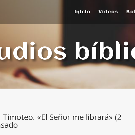
Inicio
Vídeos
Bo
udios bíbl
2 Timoteo. «El Señor me librará» (2
asado