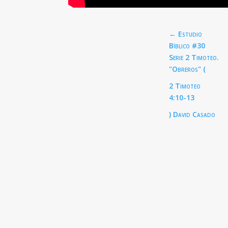
←
Estudio
Bíblico #30
Serie 2 Timoteo.
"Obreros" (
2 Timoteo
4:10-13
) David Casado