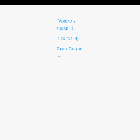
"Verdad y
piedad" (
Tito 1:1-4
)
David Casado
→