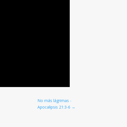
No más lágrimas -
Apocalipsis 21:3-6
→