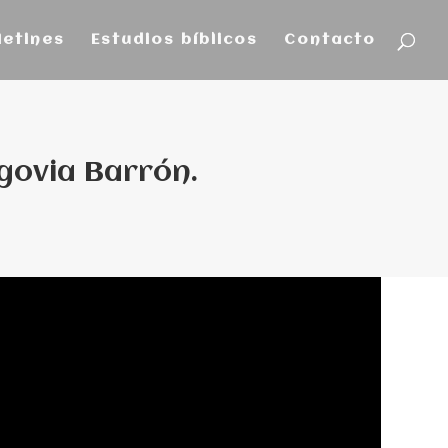
letines
Estudios bíblicos
Contacto
egovia Barrón.