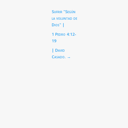
‎Sufrir "Según
la voluntad de
Dios" | ‎
1 Pedro 4:12-
19
| David
Casado.
→