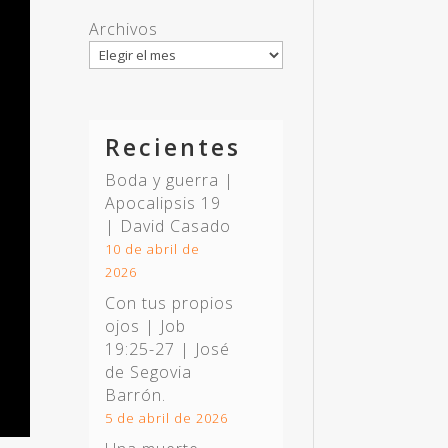
Archivos
Recientes
Boda y guerra |
Apocalipsis 19
| David Casado
10 de abril de
2026
Con tus propios
ojos |
Job
19:25-27
| José
de Segovia
Barrón.
5 de abril de 2026