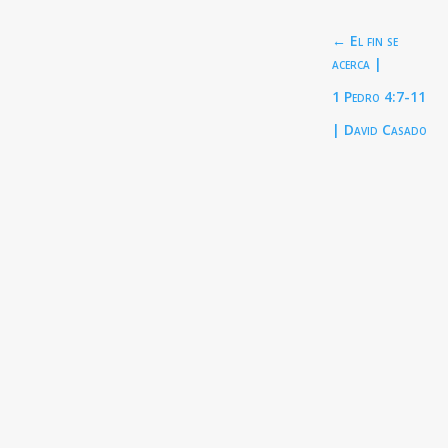
←
El fin se
acerca |
1 Pedro 4:7-11
| David Casado