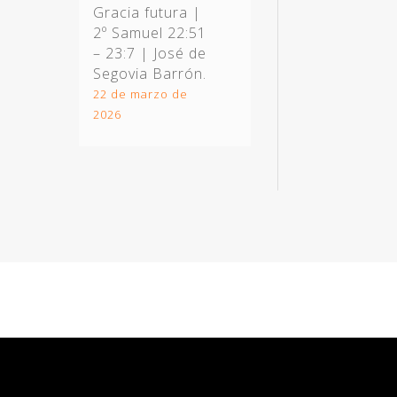
Gracia futura |
2º Samuel 22:51
– 23:7
| José de
Segovia Barrón.
22 de marzo de
2026