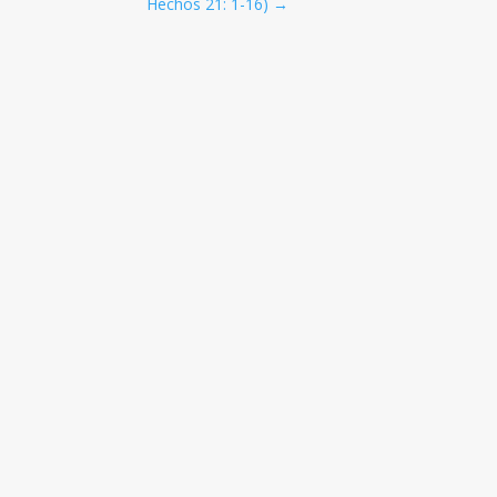
Hechos 21: 1-16
)
→