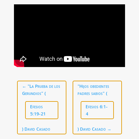
←
"La Prueba de los
"Hijos obedientes
Gerundios" (
padres sabios" (
Efesios
Efesios 6:1-
5:19-21
4
) David Casado
) David Casado
→