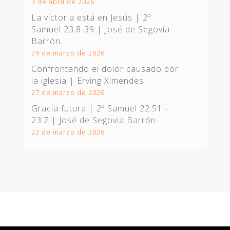
3 de abril de 2026
La victoria está en Jesús |
2º
Samuel 23:8-39
| José de Segovia
Barrón.
29 de marzo de 2026
Confrontando el dolor causado por
la iglesia | Erving Ximendes
27 de marzo de 2026
Gracia futura |
2º Samuel 22:51 –
23:7
| José de Segovia Barrón.
22 de marzo de 2026