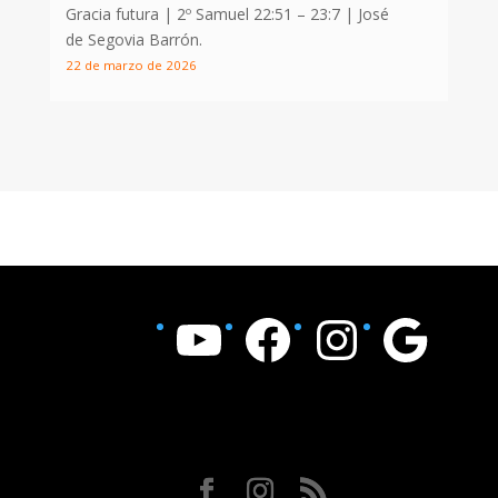
Gracia futura |
2º Samuel 22:51 – 23:7
| José
de Segovia Barrón.
22 de marzo de 2026
YouTube
Facebook
Instagram
Google