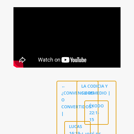
←
LA CODICIA Y
¿CONVENCIDOS
SU REMEDIO |
O
ÉXODO
CONVERTIDOS?
22:1-
|
15
LUCAS
16:19-