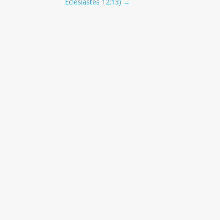
Eclesiastés 12:13
)
→