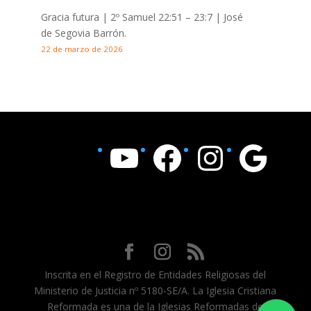
Gracia futura |
2º Samuel 22:51 – 23:7
| José
de Segovia Barrón.
22 de marzo de 2026
YouTube
Facebook
Instagram
Google
Inscrita en el Registro de Entidades Religiosas del
Ministerio de Justicia nº 5180-SE/A. La Iglesia Cristiana
Reformada es una de la Iglesias Reformadas de