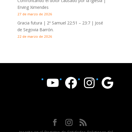
Confrontando el dolor causado por la iglesia |
Erving Ximendes
27 de marzo de 2026
Gracia futura |
2º Samuel 22:51 – 23:7
| José
de Segovia Barrón.
22 de marzo de 2026
YouTube
Facebook
Instagram
Google