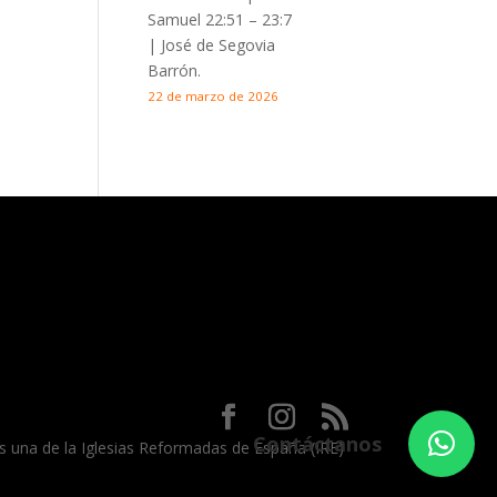
Samuel 22:51 – 23:7
| José de Segovia
Barrón.
22 de marzo de 2026
Contáctanos
 es una de la Iglesias Reformadas de España (IRE)