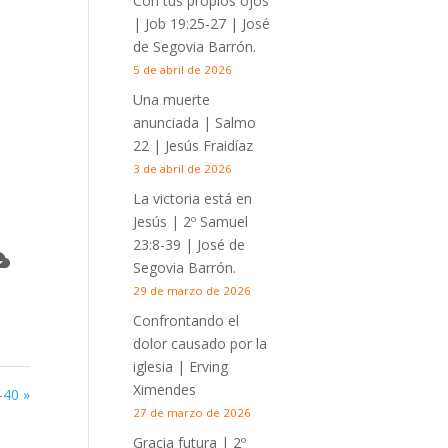
Con tus propios ojos
|
Job 19:25-27
| José
de Segovia Barrón.
5 de abril de 2026
Una muerte
anunciada | Salmo
22
| Jesús Fraidíaz
3 de abril de 2026
La victoria está en
Jesús |
2º Samuel
23:8-39
| José de
Segovia Barrón.
29 de marzo de 2026
Confrontando el
dolor causado por la
iglesia | Erving
Ximendes
-40
»
27 de marzo de 2026
Gracia futura |
2º