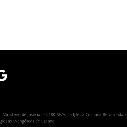
gle
el Ministerio de Justicia nº 5180-SE/A. La Iglesia Cristiana Reformada
igiosas Evangélicas de España.