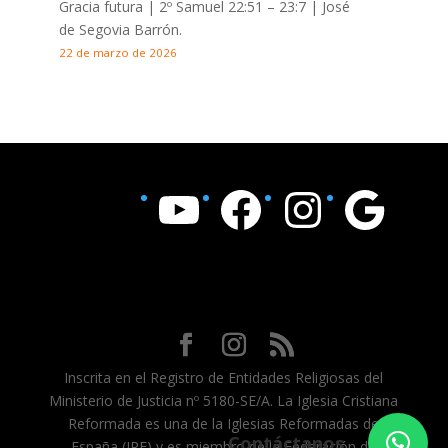
Gracia futura |
2º Samuel 22:51 – 23:7
| José
de Segovia Barrón.
22 de marzo de 2026
YouTube
Facebook
Instagram
Google
Inscrita en el Registro de Entidades Religiosas del
Ministerio de Justicia nº 5180-SE/A. La Iglesia Cristiana
Reformada es una de la Iglesias Reformadas de
Contáctanos
España (IRE) y es miembro de la Federación de