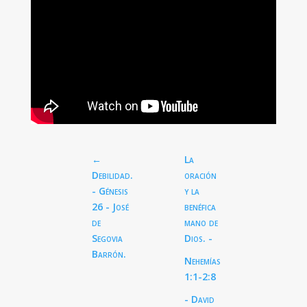
←
La
Debilidad.
oración
- Génesis
y la
26
- José
benéfica
de
mano de
Segovia
Dios. -
Barrón.
Nehemías
1:1-2:8
- David