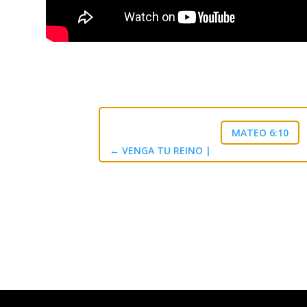
MATEO 6:10
←
VENGA TU REINO |