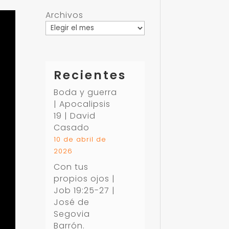
Archivos
Recientes
Boda y guerra
| Apocalipsis
19
| David
Casado
10 de abril de
2026
Con tus
propios ojos |
Job 19:25-27
|
José de
Segovia
Barrón.