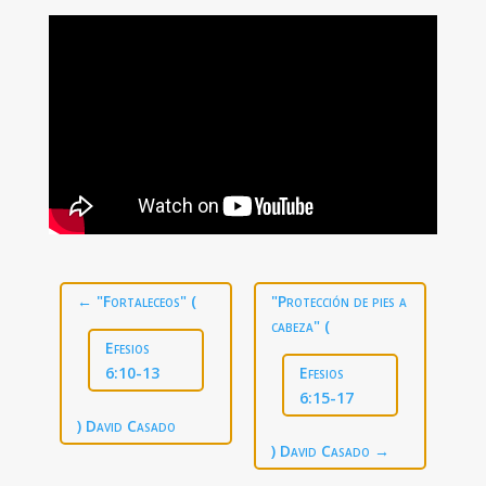
←
"Fortaleceos" (
"Protección de pies a
cabeza" (
Efesios
6:10-13
Efesios
6:15-17
) David Casado
) David Casado
→