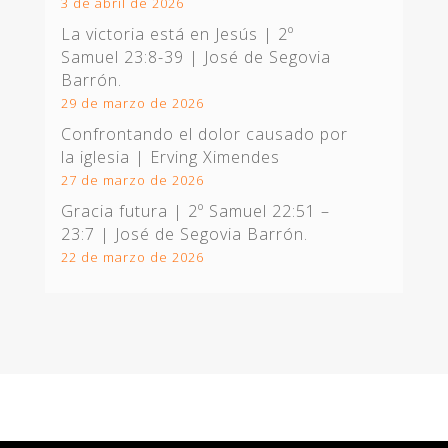
3 de abril de 2026
La victoria está en Jesús |
2º
Samuel 23:8-39
| José de Segovia
Barrón.
29 de marzo de 2026
Confrontando el dolor causado por
la iglesia | Erving Ximendes
27 de marzo de 2026
Gracia futura |
2º Samuel 22:51 –
23:7
| José de Segovia Barrón.
22 de marzo de 2026