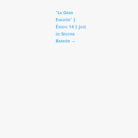
"La Gran
Evasión" |
Éxodo 14
| José
de Segovia
Barrón
→