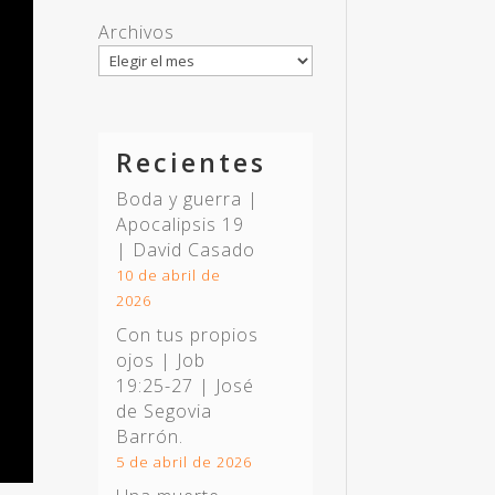
Archivos
Recientes
Boda y guerra |
Apocalipsis 19
| David Casado
10 de abril de
2026
Con tus propios
ojos |
Job
19:25-27
| José
de Segovia
Barrón.
5 de abril de 2026