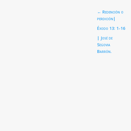
←
Redención o
perdición|
Éxodo 13: 1-16
| José de
Segovia
Barrón.