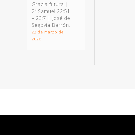
Gracia futura |
2º Samuel 22:51
– 23:7
| José de
Segovia Barrón.
22 de marzo de
2026