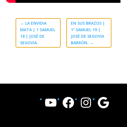
←
LA ENVIDIA
EN SUS BRAZOS |
MATA | 1 SAMUEL
1º SAMUEL 19
|
18
| JOSÉ DE
JOSÉ DE SEGOVIA
SEGOVIA.
BARRÓN.
→
YouTube
Facebook
Instagram
Google