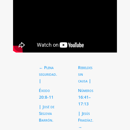
←
Plena
Rebeldes
seguridad.
sin
|
causa |
Éxodo
Números
20:8-11
16:41–
17:13
| José de
Segovia
| Jesús
Barrón.
Fraidíaz.
→