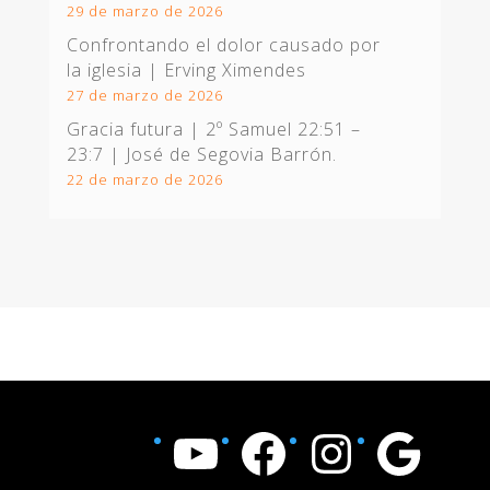
29 de marzo de 2026
Confrontando el dolor causado por
la iglesia | Erving Ximendes
27 de marzo de 2026
Gracia futura |
2º Samuel 22:51 –
23:7
| José de Segovia Barrón.
22 de marzo de 2026
YouTube
Facebook
Instagram
Google