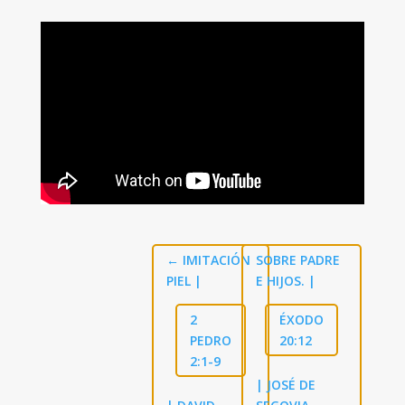
←
IMITACIÓN
SOBRE PADRE
PIEL |
E HIJOS. |
2
ÉXODO
PEDRO
20:12
2:1-9
| JOSÉ DE