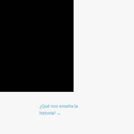
¿Qué nos enseña la
historia?
→