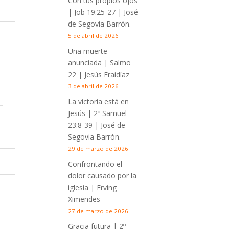
Con tus propios ojos
|
Job 19:25-27
| José
de Segovia Barrón.
5 de abril de 2026
Una muerte
anunciada | Salmo
22
| Jesús Fraidíaz
3 de abril de 2026
La victoria está en
Jesús |
2º Samuel
23:8-39
| José de
Segovia Barrón.
29 de marzo de 2026
Confrontando el
dolor causado por la
iglesia | Erving
Ximendes
27 de marzo de 2026
Gracia futura |
2º