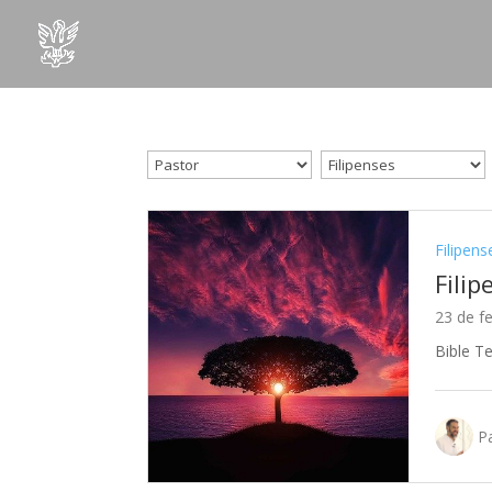
Filipens
Filip
23 de f
Bible Te
Pa