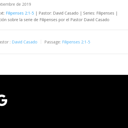
ptiembre de 2019
ext:
Filipenses 2:1-5
| Pastor: David Casado | Series: Filipenses |
ción sobre la serie de Filipenses por el Pastor David Casado
stor :
David Casado
Passage:
Filipenses 2:1-5
gle