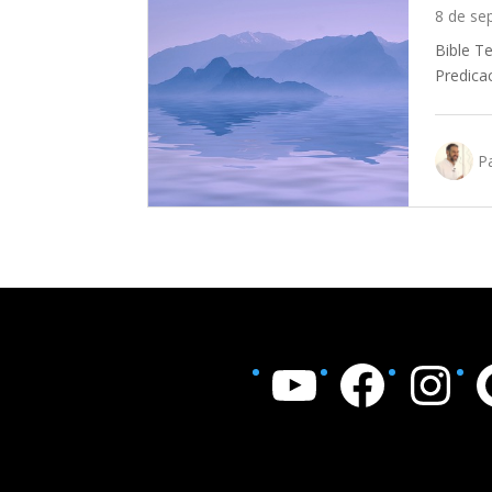
8 de se
Bible T
Predica
Pa
YouTube
Facebook
Instagram
Goo