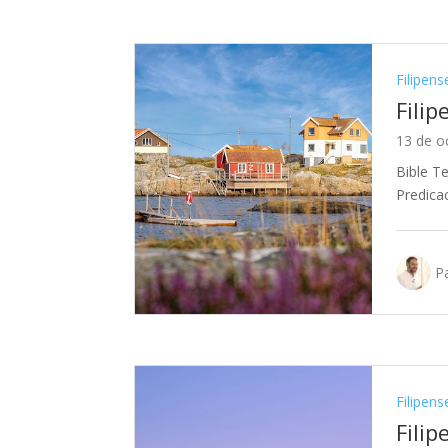
Filipens
Filip
13 de o
Bible T
Predica
Pa
Filipens
Filip