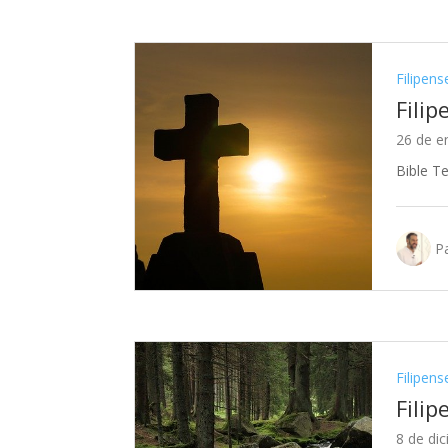
Filipens
Filip
26 de e
Bible T
Pa
Filipens
Filip
8 de di