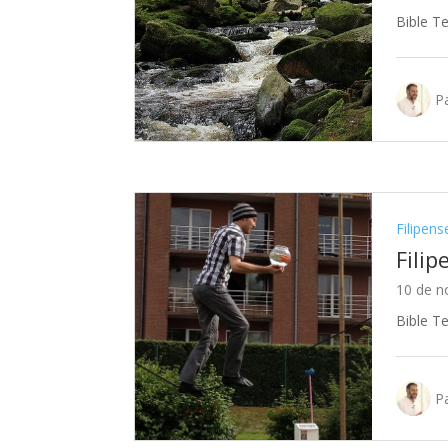
Bible T
Pa
Filipens
Filip
10 de n
Bible T
Pa