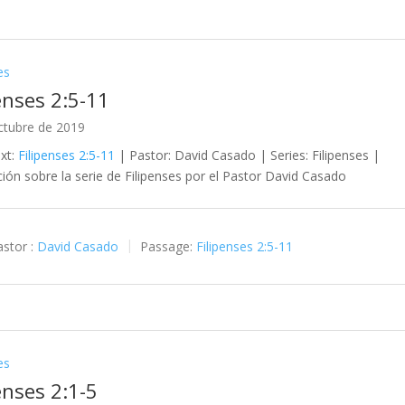
es
enses 2:5-11
ctubre de 2019
ext:
Filipenses 2:5-11
| Pastor: David Casado | Series: Filipenses |
ción sobre la serie de Filipenses por el Pastor David Casado
stor :
David Casado
Passage:
Filipenses 2:5-11
es
enses 2:1-5