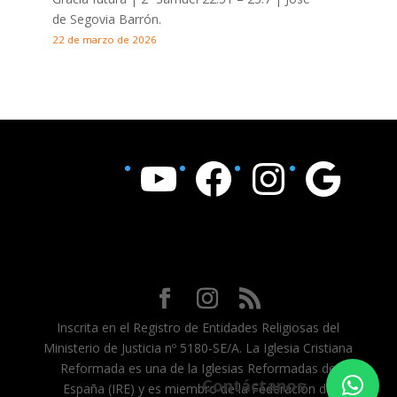
de Segovia Barrón.
22 de marzo de 2026
YouTube
Facebook
Instagram
Google
Inscrita en el Registro de Entidades Religiosas del
Ministerio de Justicia nº 5180-SE/A. La Iglesia Cristiana
Reformada es una de la Iglesias Reformadas de
Contáctanos
España (IRE) y es miembro de la Federación de