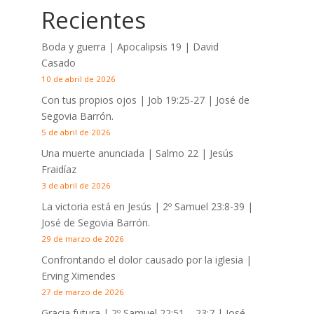
Recientes
Boda y guerra | Apocalipsis 19
| David
Casado
10 de abril de 2026
Con tus propios ojos |
Job 19:25-27
| José de
Segovia Barrón.
5 de abril de 2026
Una muerte anunciada | Salmo 22
| Jesús
Fraidíaz
3 de abril de 2026
La victoria está en Jesús |
2º Samuel 23:8-39
|
José de Segovia Barrón.
29 de marzo de 2026
Confrontando el dolor causado por la iglesia |
Erving Ximendes
27 de marzo de 2026
Gracia futura |
2º Samuel 22:51 – 23:7
| José