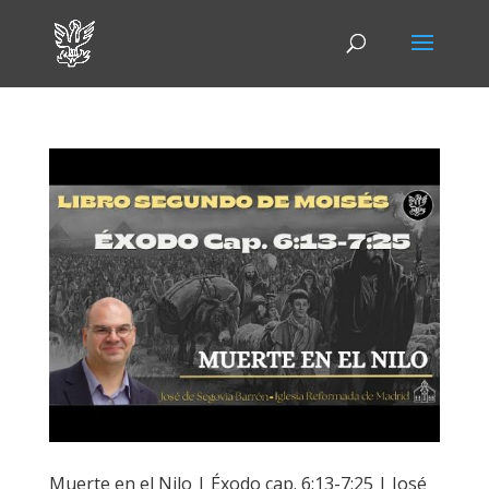
Muerte en el Nilo | Éxodo cap. 6:13-7:25 | José